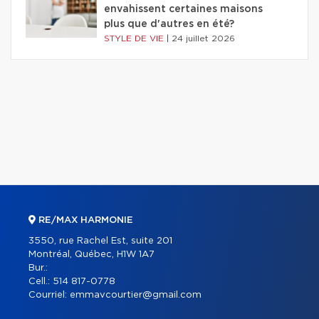
envahissent certaines maisons
plus que d'autres en été?
STYLE DE VIE
|
24 juillet 2026
RE/MAX HARMONIE
3550, rue Rachel Est, suite 201
Montréal, Québec, H1W 1A7
Bur.:
Cell.:
514 817-0778
Courriel:
emmavcourtier@gmail.com